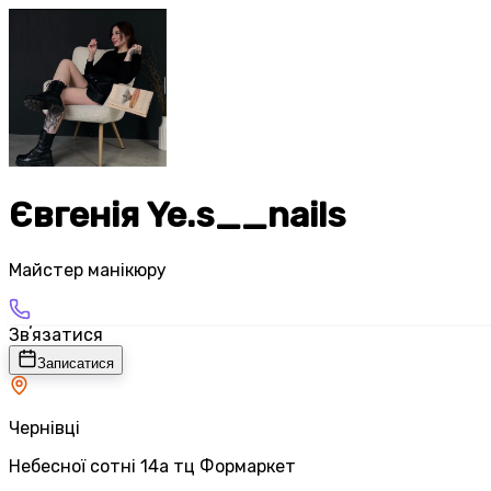
Євгенія Ye.s__nails
Майстер манікюру
Звʼязатися
Записатися
Чернівці
Небесної сотні 14а тц Формаркет