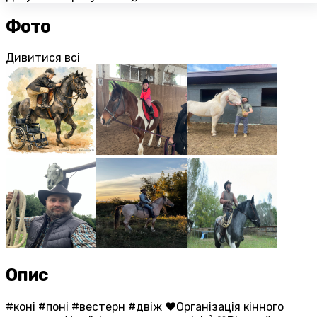
Фото
Дивитися всі
Опис
#коні #поні #вестерн #двіж ❤️Організація кінного