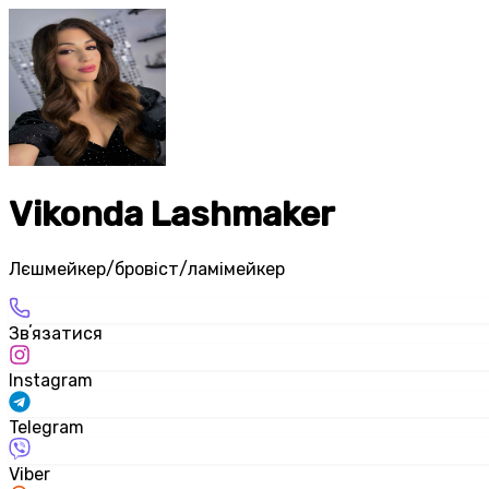
Vikonda Lashmaker
Лєшмейкер/бровіст/ламімейкер
Звʼязатися
Instagram
Telegram
Viber