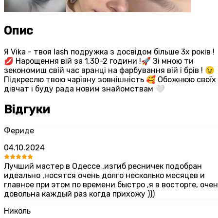
Опис
Я Vika - твоя lash подружка з досвідом більше 3х років !
💋 Нарощення вій за 1,30-2 години !🚀 Зі мною ти
зекономиш свій час вранці на фарбування вій і брів ! 😉
Підкреслю твою чарівну зовнішність 🥰 Обожнюю своїх
дівчат і буду рада новим знайомствам 🤍
Відгуки
Фериде
04.10.2024
Лучший мастер в Одессе ,изгиб ресничек подобран
идеально ,носятся очень долго несколько месяцев и
главное при этом по времени быстро ,я в восторге, очен
довольна каждый раз когда прихожу )))
Николь