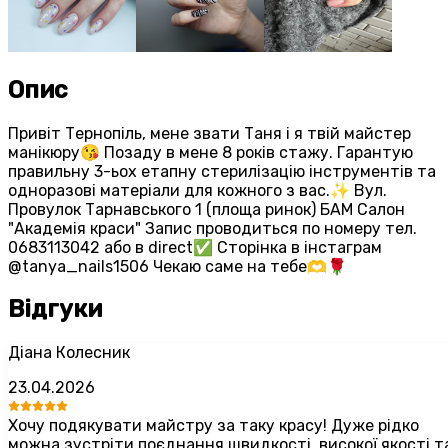
Опис
Привіт Тернопіль, мене звати Таня і я твій майстер
манікюру😘 Позаду в мене 8 років стажу. Гарантую
правильну 3-ьох етапну стерилізацію інструментів та
одноразові матеріали для кожного з вас.✨️ Вул.
Провулок Тарнавського 1 (площа ринок) БАМ Салон
"Академія краси" Запис проводиться по номеру тел.
0683113042 або в direct✅️ Сторінка в інстаграм
@tanya_nails1506 Чекаю саме на тебе🫶🌹
Відгуки
Діана Колесник
23.04.2026
Хочу подякувати майстру за таку красу! Дуже рідко
можна зустріти поєднання швидкості, високої якості т