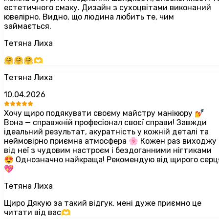
естетичного смаку. Дизайн з сухоцвітами виконаний
ювелірно. Видно, що людина любить те, чим
займається.
Тетяна Лиха
🤗🤗🤗🫶
Тетяна Лиха
10.04.2026
Хочу щиро подякувати своєму майстру манікюру 💅
Вона — справжній професіонал своєї справи! Завжди
ідеальний результат, акуратність у кожній деталі та
неймовірно приємна атмосфера 🌸 Кожен раз виходжу
від неї з чудовим настроєм і бездоганними нігтиками
😍 Однозначно найкраща! Рекомендую від щирого серц
💖
Тетяна Лиха
Щиро Дякую за такий відгук, мені дуже приємно це
читати від вас🫶