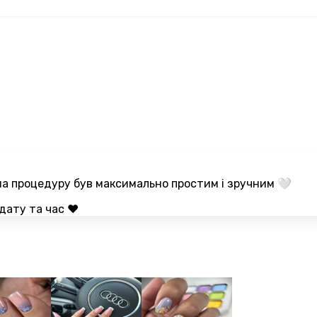
 на процедуру був максимально простим і зручним 🤍
дату та час ❤️