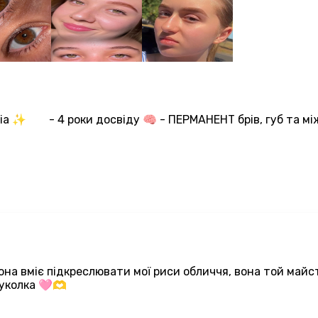
a ✨ ⠀⠀ - 4 роки досвіду 🧠 - ПЕРМАНЕНТ брів, губ та м
она вміє підкреслювати мої риси обличчя, вона той майст
куколка 🩷🫶