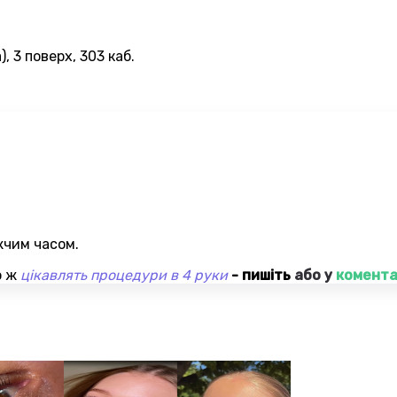
, 3 поверх, 303 каб.
жчим часом.
о ж
цікавлять процедури в 4 руки
- пишіть
або у
комента