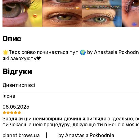
Опис
🌟Твоє сяйво починається тут 🌍 by Anastasia Pokhodni
які закохують❤️
Відгуки
Дивитися всі
Ілона
08.05.2025
Завдяки цій неймовірній дівчині я виглядаю ідеально, в
ти чекаєш з нею процедуру, дякую що ти в мене є моя 
planet.brows.ua ⠀ | ⠀ ⠀ by Anastasia Pokhodnia