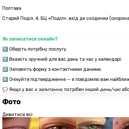
Полтава
Старий Поділ, 4, БЦ «Поділ», вхід де сходинки (охорона)
Як записатися онлайн?
1️⃣ Оберіть потрібну послугу.
2️⃣ Вкажіть зручний для вас день та час у календарі.
3️⃣ Заповніть форму з контактними даними.
4️⃣ Очікуйте підтвердження — я повідомлю вам найбли
💬
Якщо у вас
є запитання
, потрібен інший
день/час
аб
Фото
Дивитися всі