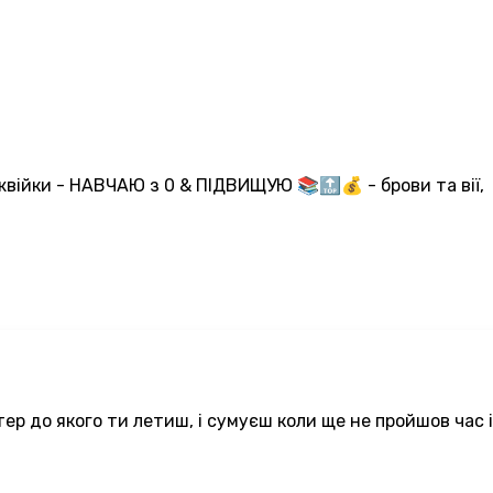
іжвійки - НАВЧАЮ з 0 & ПІДВИЩУЮ 📚🔝💰 - брови та вії,
ер до якого ти летиш, і сумуєш коли ще не пройшов час і