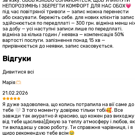
зв’язку. ОБОВʼЯЗКОВО ОЗНАЙОМТЕСЯ, ЩОБ УНИКНУТИ
НЕПОРОЗУМІНЬ І ЗБЕРЕГТИ КОМФОРТ ДЛЯ НАС ОБОХ💗
під час повітряної тривоги — запис можна перенести
або скасувати. бережіть себе. для нових клієнтів запис
здійснюється по передплаті — 300 грн. відміна менш ні
за добу — усі наступні записи лише по передплаті.
відміна за кілька годин / неявка — компенсація 50%
вартості послуги. запізнення понад 15 хв —
прирівнюється до неявки, запис скасовується.
Відгуки
Дивитися всі
Марія🫶🏻
21.02.2026
Я дуже задоволена, що колись потрапила на вії саме до
тебе 🤍 З того моменту довіряю тільки тобі🥰. Все
завжди так акуратно й красиво, що кожен раз виходжу
від тебе щаслива)Дякую за теплу атмосферу і любов, як
ти вкладаєш у свою роботу. Ти справжня чарівниця, і я
щиро рекомендую тебе всім🥹