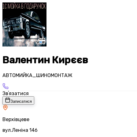
Валентин Кирєєв
АВТОМИЙКА_ШИНОМОНТАЖ
Звʼязатися
Записатися
Верхівцеве
вул.Леніна 146