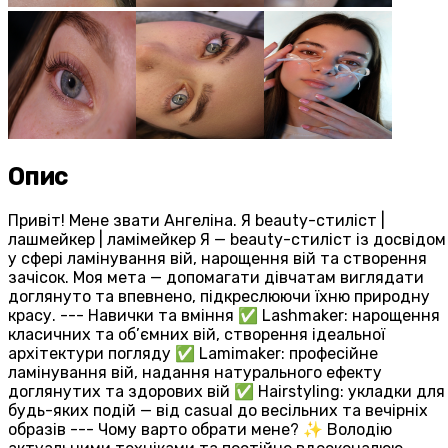
Опис
Привіт! Мене звати Ангеліна. Я beauty-стиліст |
лашмейкер | ламімейкер Я — beauty-стиліст із досвідом
у сфері ламінування вій, нарощення вій та створення
зачісок. Моя мета — допомагати дівчатам виглядати
доглянуто та впевнено, підкреслюючи їхню природну
красу. --- Навички та вміння ✅ Lashmaker: нарощення
класичних та об’ємних вій, створення ідеальної
архітектури погляду ✅ Lamimaker: професійне
ламінування вій, надання натурального ефекту
доглянутих та здорових вій ✅ Hairstyling: укладки для
будь-яких подій — від casual до весільних та вечірніх
образів --- Чому варто обрати мене? ✨ Володію