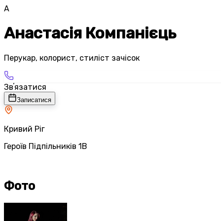
А
Анастасія Компанієць
Перукар, колорист, стиліст зачісок
Звʼязатися
Записатися
Кривий Ріг
Героїв Підпільників 1В
Фото