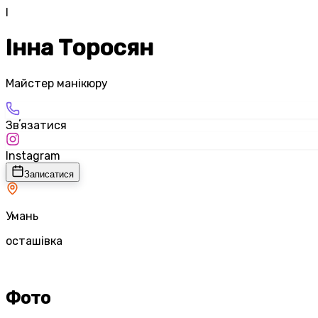
І
Інна Торосян
Майстер манікюру
Звʼязатися
Instagram
Записатися
Умань
осташівка
Фото