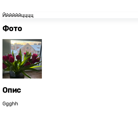
Ййййййцццц
Фото
Опис
Ggghh