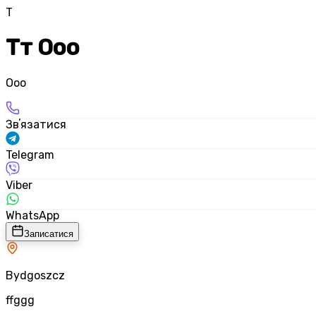
Т
Тт Ооо
Ооо
Звʼязатися
Telegram
Viber
WhatsApp
Записатися
Bydgoszcz
ffggg