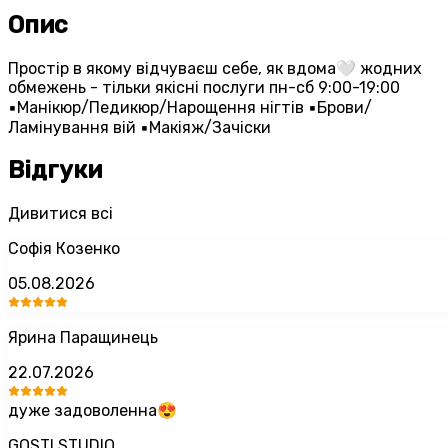
Опис
Простір в якому відчуваєш себе, як вдома🤍 жодних
обмежень - тільки якісні послуги пн-сб 9:00-19:00
▪️Манікюр/Педикюр/Нарощення нігтів ▪️Брови/
Ламінування вій ▪️Макіяж/Зачіски
Відгуки
Дивитися всі
Софія Козенко
05.08.2026
Ярина Паращинець
22.07.2026
дуже задоволенна😍
GOSTI STUDIO