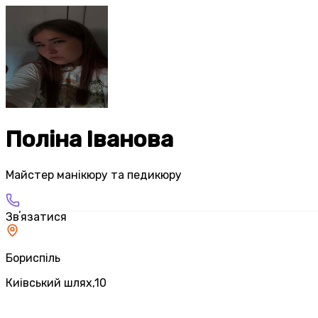
Поліна Іванова
Майстер манікюру та педикюру
Звʼязатися
Бориспіль
Киівський шлях,10