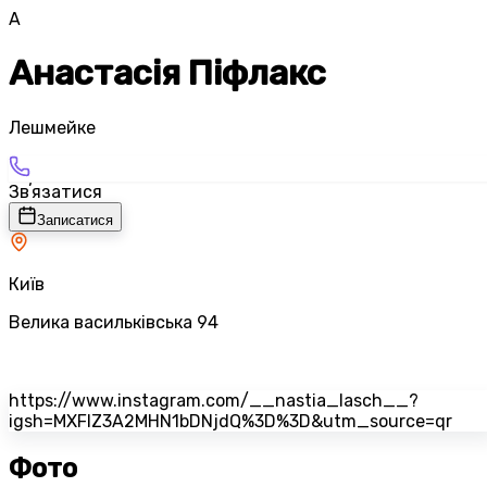
А
Анастасія Піфлакс
Лешмейке
Звʼязатися
Записатися
Київ
Велика васильківська 94
https://www.instagram.com/__nastia_lasch__?
igsh=MXFlZ3A2MHN1bDNjdQ%3D%3D&utm_source=qr
Фото