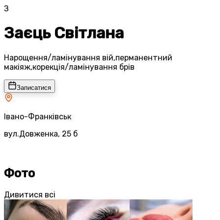
З
Заєць Світлана
Нарощення/ламінування вій,перманентний
макіяж,корекція/ламінування брів
Записатися
Івано-Франківськ
вул.Довженка, 25 б
Фото
Дивитися всі