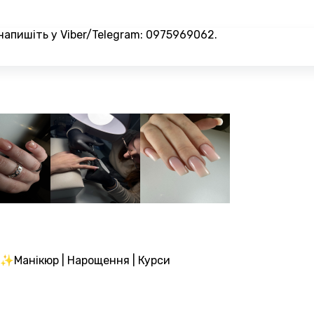
напишіть у Viber/Telegram: 0975969062.
ю ✨Манікюр | Нарощення | Курси