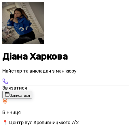
Діана Харкова
Майстер та викладач з манікюру
Звʼязатися
Записатися
Вінниця
📍 Центр вул.Кропивницького 7/2