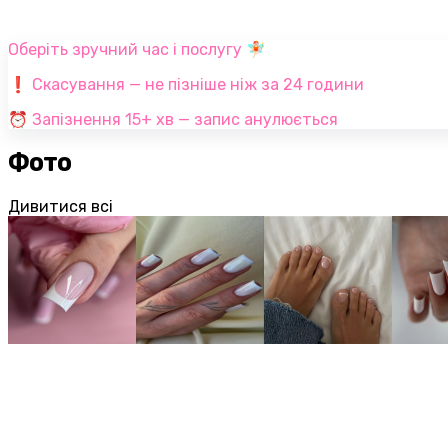
Оберіть зручний час і послугу 🧚🏻
❗️ Скасування — не пізніше ніж за 24 години
⏰ Запізнення 15+ хв — запис анулюється
Фото
Дивитися всі