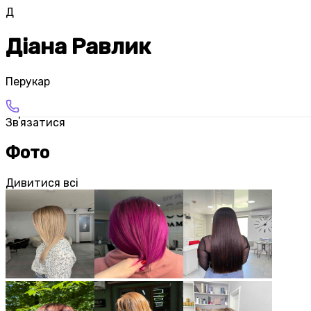
Д
Діана Равлик
Перукар
Звʼязатися
Фото
Дивитися всі