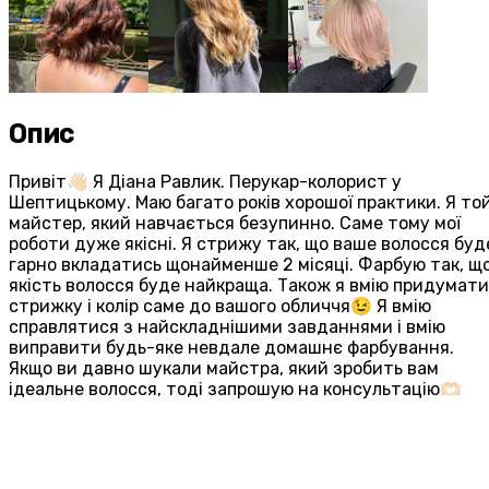
Опис
Привіт👋🏻 Я Діана Равлик. Перукар-колорист у
Шептицькому. Маю багато років хорошої практики. Я то
майстер, який навчається безупинно. Саме тому мої
роботи дуже якісні. Я стрижу так, що ваше волосся буд
гарно вкладатись щонайменше 2 місяці. Фарбую так, щ
якість волосся буде найкраща. Також я вмію придумати
стрижку і колір саме до вашого обличчя😉 Я вмію
справлятися з найскладнішими завданнями і вмію
виправити будь-яке невдале домашнє фарбування.
Якщо ви давно шукали майстра, який зробить вам
ідеальне волосся, тоді запрошую на консультацію🫶🏻