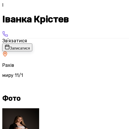
І
Іванка Крістев
Звʼязатися
Записатися
Рахів
миру 11/1
Фото