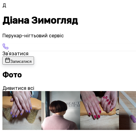
Д
Діана Зимогляд
Перукар-нігтьовий сервіс
Звʼязатися
Записатися
Фото
Дивитися всі