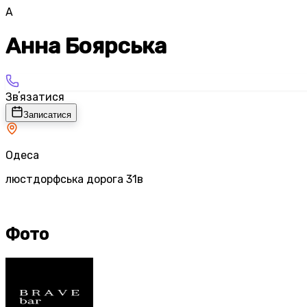
А
Анна Боярська
Звʼязатися
Записатися
Одеса
люстдорфська дорога 31в
Фото