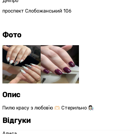
Дніпро
проспект Слобожанський 106
Фото
Опис
Пилю красу з любовʼю 🫶🏻 Стерильно 👩🏻‍🔬
Відгуки
Алиса