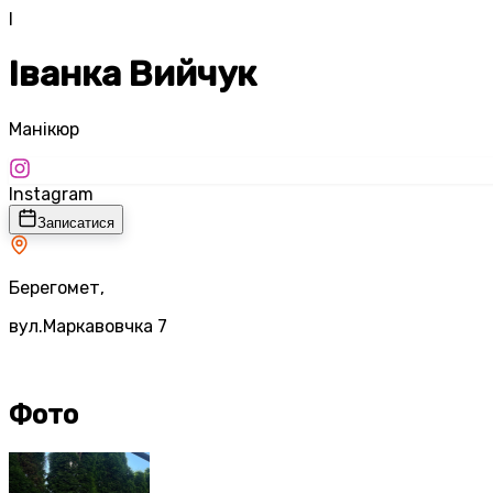
І
Іванка Вийчук
Манікюр
Instagram
Записатися
Берегомет,
вул.Маркавовчка 7
Фото