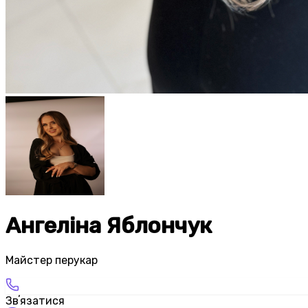
Ангеліна Яблончук
Майстер перукар
Звʼязатися