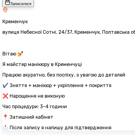
Записатися
Кременчук
вулиця Небесної Сотні, 24/37, Кременчук, Полтавська о
Вітаю 💅
Я майстер манікюру в Кременчуці
Працюю акуратно, без поспіху, з увагою до деталей
✔️ Зняття + манікюр + укріплення + покриття
❌ Нарощення не виконую
Час процедури: 3–4 години
📍 Затишний кабінет
📩 Після запису я напишу для підтвердження