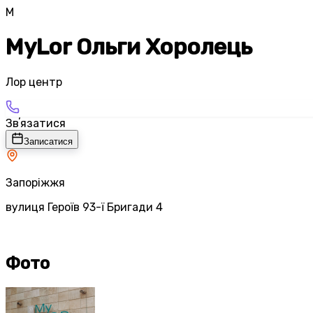
M
MyLor Ольги Хоролець
Лор центр
Звʼязатися
Записатися
Запоріжжя
вулиця Героїв 93-ї Бригади 4
Фото