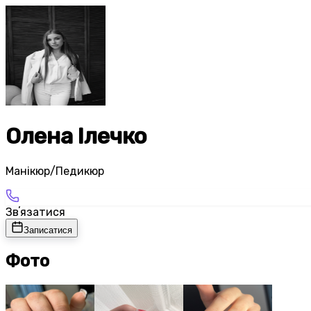
Олена Ілечко
Манікюр/Педикюр
Звʼязатися
Записатися
Фото