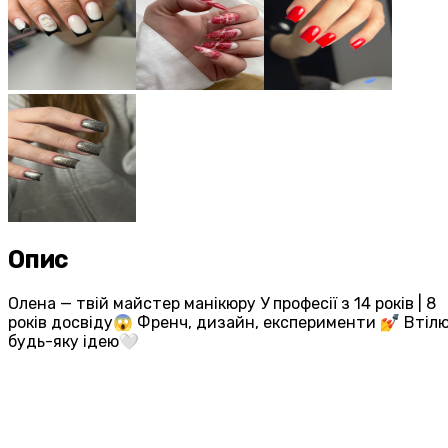
Опис
Олена — твій майстер манікюру У професії з 14 років | 8
років досвіду😱 Френч, дизайн, експерименти 💅 Втіл
будь-яку ідею🤍