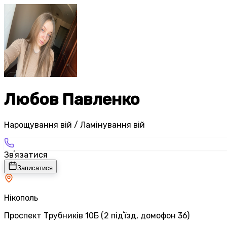
Любов Павленко
Нарощування вій / Ламінування вій
Звʼязатися
Записатися
Нікополь
Проспект Трубників 10Б (2 підʼїзд, домофон 36)