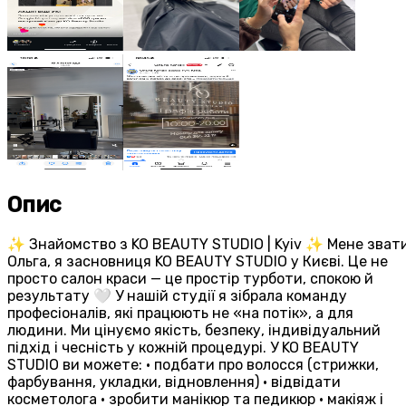
Опис
✨ Знайомство з KO BEAUTY STUDIO | Kyiv ✨ Мене зват
Ольга, я засновниця KO BEAUTY STUDIO у Києві. Це не
просто салон краси — це простір турботи, спокою й
результату 🤍 У нашій студії я зібрала команду
професіоналів, які працюють не «на потік», а для
людини. Ми цінуємо якість, безпеку, індивідуальний
підхід і чесність у кожній процедурі. У KO BEAUTY
STUDIO ви можете: • подбати про волосся (стрижки,
фарбування, укладки, відновлення) • відвідати
косметолога • зробити манікюр та педикюр • макіяж і