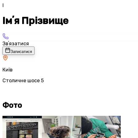
І
Імʼя Прізвище
Звʼязатися
Записатися
Київ
Столичне шосе 5
Фото