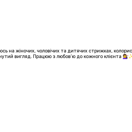
зуюсь на жіночих, чоловічих та дитячих стрижках, колор
нутий вигляд. Працюю з любов’ю до кожного клієнта 💇‍♀️