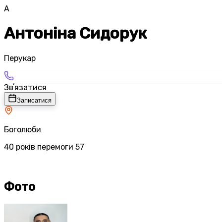
А
Антоніна Сидорук
Перукар
Звʼязатися
Записатися
Боголюби
40 років перемоги 57
Фото