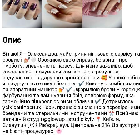
Опис
Вітаю! Я - Олександра, майстриня нігтьового сервісу та
бровист 💅🏼🤍 Обожнюю свою справу, бо вона - про
турботу, впевненість і красу. Для мене важливо, щоб
кожен клієнт почувався комфортно, а результат
радував око та дарував гарний настрій 🥰 У своїй робот
я поєдную естетику і безпеку: ✔ Виконую комбіновани
та апаратний манікюр 💅 ✔ Оформлюю брови - корекція
фарбування та ламінування брів, створюю форму, яка
гармонійно підкреслює риси обличчя ✔ Дотримуюсь
усіх санітарних норм, працюю виключно з перевіреним
брендами та стерильними інструментами ✂️ Приймаю 
затишній студії @glowup_studio.kyiv 📍 Київ, м.
Славутич (ЖК Рів’єра), вул. Центральна 21А До зустрічі
на б’юті-процедурах! 🌸