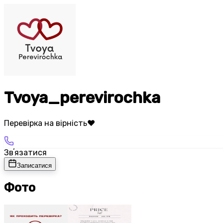
Tvoya_perevirochka
Перевірка на вірність❤️
Звʼязатися
Записатися
Фото