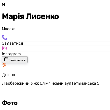
М
Марія Лисенко
Масаж
Звʼязатися
Instagram
Записатися
Дніпро
Лівобережний 3,жк Олімпійській,вул Гетьманська 5
Фото