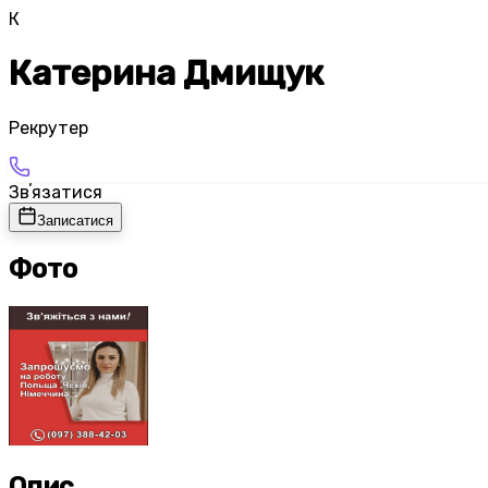
К
Катерина Дмищук
Рекрутер
Звʼязатися
Записатися
Фото
Опис