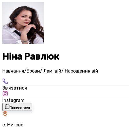
Ніна Равлюк
Навчання/Брови/ Ламі вій/ Нарощення вій
Звʼязатися
Instagram
Записатися
с. Мигове