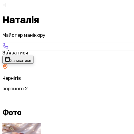
Н
Наталія
Майстер манікюру
Звʼязатися
Записатися
Чернігів
вороного 2
Фото