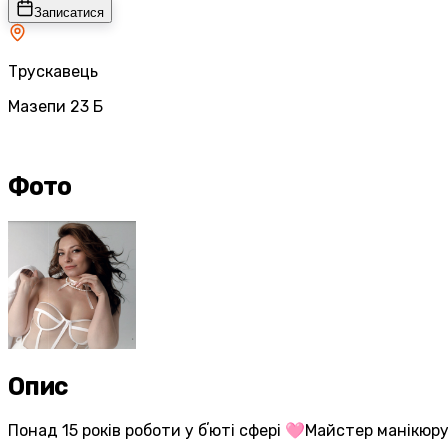
Записатися
Трускавець
Мазепи 23 Б
Фото
Опис
Понад 15 років роботи у бʼюті сфері 🩷Майстер манікю