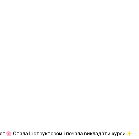
ажист🌸 Стала Інструктором і почала викладати курси✨